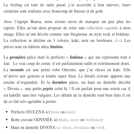
Le feeling est tout de suite passé, j’ai accroché à leur univers, leurs
créations sont réalisées avec beaucoup de finesse et de goût.
Avec l’équipe Benoa, nous avions envie de marquer un peu plus les
collection capsule
esprits. Elles m’ont alors proposé de créer une
à mon
image. Elles m’ont décrite comme une blogueuse au style rock et bohème.
La collection se décline en 3 coloris, kaki, noir ou bordeaux. (
ici
) Les
limitée.
pièces sont en édition ultra
première
Isulena
La
pièce était le perfecto «
» qui me représente tout à
fait. Le vrai coup de coeur, il est parfaitement taillé et extrêmement doux.
seconde
La
est une petite robe Odyssée, que j’ai choisi en kaki. Elle
m’arrive aux genoux et tombe super bien. Le détails cravate apporte une
dernière
touche d’originalité. Et la
pièce, un haut en dentelle décolté
« Divota », une petite
pépite
celui là ! Il est parfait pour une soirée car il
est habillé sans être vulgaire. Les détails de la dentelle sont bien finis il est
de ce fait très agréable à porter.
Perfecto ISULENA ici (
noir
ou
kaki
)
Robe cravate ODYSSÉE ici (
kaki
,
noire
ou
bordeaux
)
Haut en dentelle DIVOTA
ici
(
noir
,
bordeaux
ou
vert
).