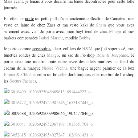
Mais avant, je tenais à vous décrire ma tenue décontractée pour cette folle
journée.
En effet, je
porte
un petit pull d’une ancienne collection de Camaïeu, une
veste en laine de chez Zara et ma veste kaki de
Shein
que vous avez
surement assez vu ! Je porte avec, mon boyfriend de chez
Mango
et mes
baskets compensées
Isabel Marant
, modèle
Bobby
.
Je porte comme
accessoires
, deux colliers de
H&M
que j’ai superposé, mes
lunettes rondes de chez
Mango
, un sac de l’e-shop
Rose & Joséphine
. Je
porte avec une montre toute noire avec des effets marbres au fond du
cadran de la marque
Nicole Vienna,
une bague argent palmier de la box
Emma & Chloé
et enfin un bracelet doré toujours effet marbre de l’e-shop
les
Soeurs Fachées
.