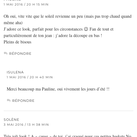
1 MAI 2016 / 20 H 15 MIN
Oh oui, vite vite que le soleil revienne un peu (mais pas trop chaud quand
même aha)
J’adore ce look, parfait pour les circonstances 😉 Fan de tout et
particulièrement de ton jean : j’adore la découpe en bas !
Pleins de bisous
RÉPONDRE
ISULENA
1 MAI 2016 / 20 H 40 MIN
Merci beaucoup ma Pauline, oui vivement les jours d’été !!
RÉPONDRE
SOLÈNE
3 MAI 2016 / 13 H 38 MIN
Très joli look ! A « cause » de toi, j’ai craqué pour ces petites baskets No