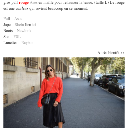
rouge
gros pull
Asos
en maille pour rehausser la tenue. (taille L) Le rouge
est une
couleur
qui revient beaucoup en ce moment.
Pull –
Asos
Jupe –
Shein
lien
ici
Boots –
Newlook
Sac –
YSL
Lunettes –
Rayban
A très bientôt xx