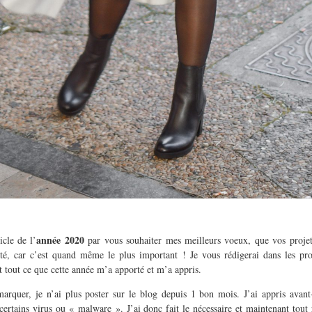
année 2020
cle de l’
par vous souhaiter mes meilleurs voeux, que vos projets
nté, car c’est quand même le plus important ! Je vous rédigerai dans les p
t tout ce que cette année m’a apporté et m’a appris.
quer, je n’ai plus poster sur le blog depuis 1 bon mois. J’ai appris avan
 certains virus ou « malware ». J’ai donc fait le nécessaire et maintenant tout 