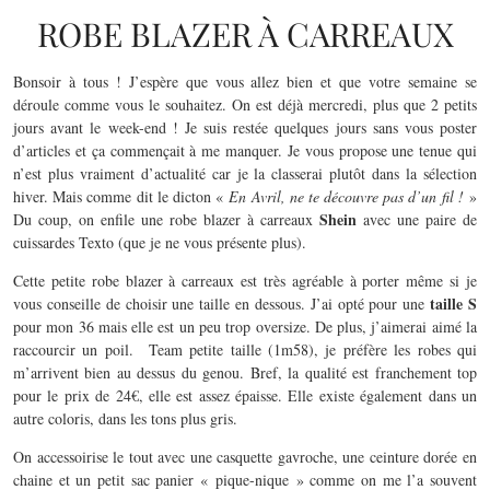
ROBE BLAZER À CARREAUX
Bonsoir à tous ! J’espère que vous allez bien et que votre semaine se
déroule comme vous le souhaitez. On est déjà mercredi, plus que 2 petits
jours avant le week-end ! Je suis restée quelques jours sans vous poster
d’articles et ça commençait à me manquer. Je vous propose une tenue qui
n’est plus vraiment d’actualité car je la classerai plutôt dans la sélection
hiver. Mais comme dit le dicton «
En Avril, ne te découvre pas d’un fil !
»
Shein
Du coup, on enfile une robe blazer à carreaux
avec une paire de
cuissardes Texto (que je ne vous présente plus).
Cette petite robe blazer à carreaux est très agréable à porter même si je
taille S
vous conseille de choisir une taille en dessous. J’ai opté pour une
pour mon 36 mais elle est un peu trop oversize. De plus, j’aimerai aimé la
raccourcir un poil. Team petite taille (1m58), je préfère les robes qui
m’arrivent bien au dessus du genou. Bref, la qualité est franchement top
pour le prix de 24€, elle est assez épaisse. Elle existe également dans un
autre coloris, dans les tons plus gris.
On accessoirise le tout avec une casquette gavroche, une ceinture dorée en
chaine et un petit sac panier « pique-nique » comme on me l’a souvent