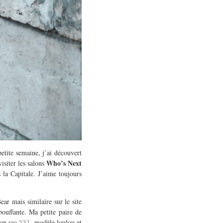
petite semaine, j’ai découvert
Who’s Next
siter les salons
 la Capitale. J’aime toujours
ar mais similaire sur le site
bouffante. Ma petite paire de
mon sac
YSL
modèle loulou et