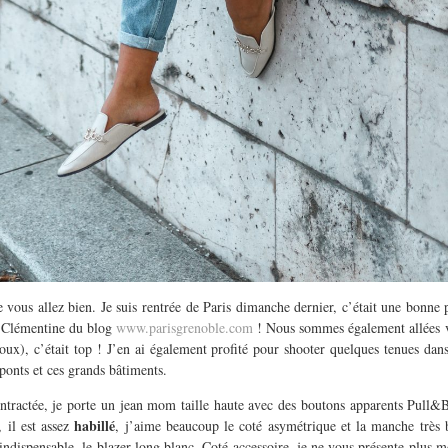
 vous allez bien. Je suis rentrée de Paris dimanche dernier, c’était une bonne 
 Clémentine du blog
www.parisgrenoble.com
! Nous sommes également allées vi
oux), c’était top ! J’en ai également profité pour shooter quelques tenues dans
 ponts et ces grands bâtiments.
ntractée, je porte un jean mom taille haute avec des boutons apparents Pull&Be
habillé
, il est assez
, j’aime beaucoup le coté asymétrique et la manche très 
ndispensable, le blazer long blanc. Coté accessoire, je ne vous présente plus 