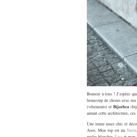
Bonsoir à tous ! J’espère que
beaucoup de choses avec ma
Bijorhca
(vêtements) et
(bij
autant cette architecture, ces
Une tenue assez chic et déco
Asos. Mon top est un
Shein
mules blanches
Zara
et mon i